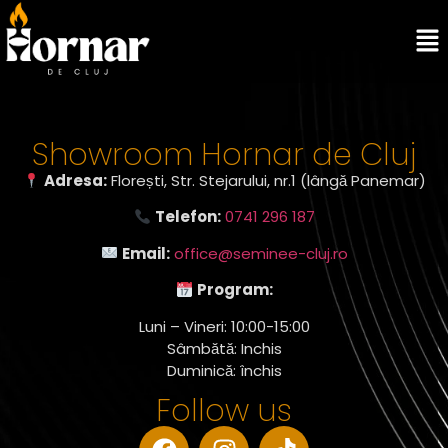
Showroom Hornar de Cluj
Adresa:
Florești, Str. Stejarului, nr.1 (lângă Panemar)
Telefon:
0741 296 187
Email:
office@seminee-cluj.ro
Program:
Luni – Vineri: 10:00-15:00
Sâmbătă: Inchis
Duminică: închis
Follow us