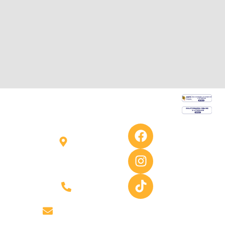
Informații
Contact
Follow
us
Florești,
Contact
Str.
Despre Noi
Stejarului,
nr.1
GDPR
(lângă
Cookie
Panemar)
0741
Termeni și
condiții
296 187
office@seminee-
cluj.ro