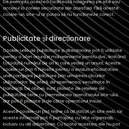
De exemplu, acestea facilitează navigarea pe site sau
accesul la zonele securizate ale acestuia. Fără aceste
cookie-uri, site-ul ar putea să nu funcționeze corect.
Publicitate și direcționare
Cookie-urile de publicitate și direcționare pot fi utilizate
pentru a oferi anunțuri mai relevante pentru dvs., limitând
totodată numărul de ori în care vedeți un anunț. Aceste
cookie-uri pot fi folosite pentru a evalua eficacitatea
unei campanii publicitare prin urmărirea clicurilor
utilizatorilor. Ele oferă, de asemenea, securitate în
tranzacții. De obicei, sunt plasate de rețelele de
publicitate terțe cu permisiunea operatorului site-ului,
dar pot fi plasate și de către operatorul însuși.
Aceste cookie-uri pot reține că ați vizitat un site web, iar
aceste informații pot fi partajate cu alte organizații,
inclusiv cu alți advertiseri. Cu toate acestea, ele nu pot