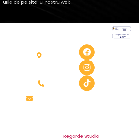
urile de pe site-ul nostru web.
Informații
Contact
Follow
us
Florești,
Contact
Str.
Despre Noi
Stejarului,
nr.1
GDPR
(lângă
Cookie
Panemar)
0741
Termeni și
condiții
296 187
office@seminee-
cluj.ro
Copyright © 2024–2026
Puru Mig SRL
. Toate drepturile
rezervate.
Design by
Regarde Studio